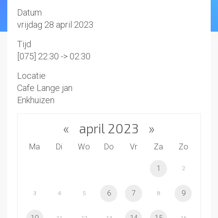
Datum
vrijdag 28 april 2023
Tijd
[075] 22:30 -> 02:30
Locatie
Cafe Lange jan
Enkhuizen
«
april 2023
»
Ma
Di
Wo
Do
Vr
Za
Zo
1
2
6
7
9
3
4
5
8